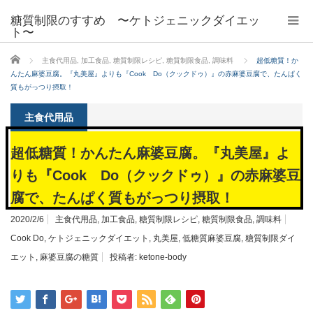
糖質制限のすすめ 〜ケトジェニックダイエッ
ト〜
ホーム
主食代用品
,
加工食品
,
糖質制限レシピ
,
糖質制限食品
,
調味料
超低糖質！か
んたん麻婆豆腐。『丸美屋』よりも『Cook Do（クックドゥ）』の赤麻婆豆腐で、たんぱく
質もがっつり摂取！
主食代用品
超低糖質！かんたん麻婆豆腐。『丸美屋』よ
りも『Cook Do（クックドゥ）』の赤麻婆豆
腐で、たんぱく質もがっつり摂取！
2020/2/6
主食代用品
,
加工食品
,
糖質制限レシピ
,
糖質制限食品
,
調味料
Cook Do
,
ケトジェニックダイエット
,
丸美屋
,
低糖質麻婆豆腐
,
糖質制限ダイ
エット
,
麻婆豆腐の糖質
投稿者:
ketone-body