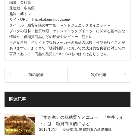
職業 会社員
居住地 広島県
趣味 筋トレ
サイトURL http://ketone-body.com/
タイトル 糖質制限のすすめ ～ケトジェニックダイエット～
ブログの題材 糖質制限、ケトジェニックダイエットに関する基本的な
情報や、低糖質商品などの紹介やレビュー。筋トレ。
※注意事項 当サイトで複数メーカーの商品の比較、推奨を行うことが
ありますが、あくまで『糖質制限』においての成分的な良否に対しての
言及であって、商品の品質についてのものはではありません。
前の記事
次の記事
関連記事
『すき家』の低糖質？メニュー 『牛丼ライ
ト』は、糖質制限的にはど…
2019/10/24
基礎知識
,
糖質制限の基礎知識