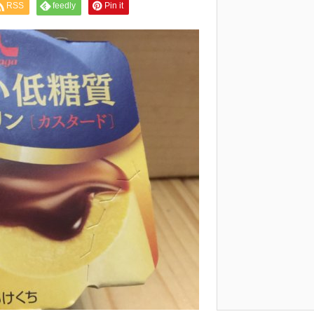
RSS
feedly
Pin it