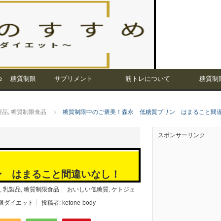
e 糖質制限
サプリメント
筋トレについて
糖質制
製品
,
糖質制限食品
糖質制限中のご褒美！森永 低糖質プリン はまること間
スポンサーリンク
ン はまること間違いなし！
,
乳製品
,
糖質制限食品
おいしい低糖質
,
ケトジェ
限ダイエット
投稿者:
ketone-body