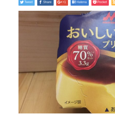
Tweet
Share
+1
Hatena
Pocket