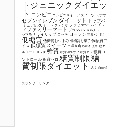
トジェニックダイエッ
ト
コンビニ
スナオ
コンビニスイーツ
スイーツ
ダイエット
セブンイレブン
トップバ
リュ
ファミマでライザッ
パルスイート
ファミマ
ファミリーマート
プ
ブランパン
マルチトール
ローソン
ライザップ
ロッテ
ヤマモリ
主食代用品
低糖質
低糖質ア
低糖質おつまみ
低糖質お菓子
低糖質スイーツ
イス
富澤商店
糖ア
砂糖不使用
糖質
糖質コ
ルコール
糖尿病
糖質50％オフ
糖質オフ
糖
糖質制限
ントロール
糖質ゼロ
質制限ダイエット
紀文
血糖値
スポンサーリンク