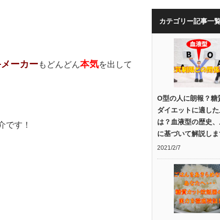
カテゴリー記事一
手メーカー
本気
もどんどん
を出して
O型の人に朗報？糖
ダイエットに適した
は？血液型の歴史、
介です！
に基づいて解説しま
2021/2/7