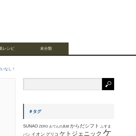
限レシピ
未分類
違いなし！
＃タグ
からだシフト
SUNAO
ふすま
ZERO
おでんの具材
ケ
ケトジェニック
イオン
グリコ
パン