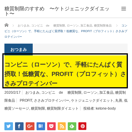
糖質制限のすすめ 〜ケトジェニックダイエッ
ト〜
ホーム
おつまみ
,
コンビニ de 糖質制限
,
ローソン
,
加工食品
,
糖質制限食品
コン
ビニ（ローソン）で、手軽にたんぱく質摂取！低糖質な、PROFIT（プロフィット）ささみプ
ロテインバー
おつまみ
コンビニ（ローソン）で、手軽にたんぱく質
摂取！低糖質な、PROFIT（プロフィット）さ
さみプロテインバー
2020/2/17
おつまみ
,
コンビニ de 糖質制限
,
ローソン
,
加工食品
,
糖質制
限食品
PROFIT
,
ささみプロテインバー
,
ケトジェニックダイエット
,
丸善
,
低
糖質ソーセージ
,
糖質制限
,
糖質制限ダイエット
投稿者:
ketone-body