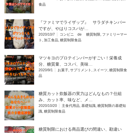
食品
『ファミマでライザップ』 サラダチキンバー
ですが、やはりコスパが…
2020/10/7
コンビニ de 糖質制限
,
ファミリーマー
ト
,
加工食品
,
糖質制限食品
マツキヨのプロテインバーがすごい！栄養成
分、糖質量、コスパ、美味…
2020/9/1
お菓子
,
サプリメント
,
スイーツ
,
糖質制限食
品
糖質カット炊飯器の実力はどんなもの？仕組
み、カット率、味など、メ…
2020/10/20
主食代用品
,
基礎知識
,
糖質制限の基礎知
識
,
糖質制限食品
糖質制限における商品選びの間違い、勘違い