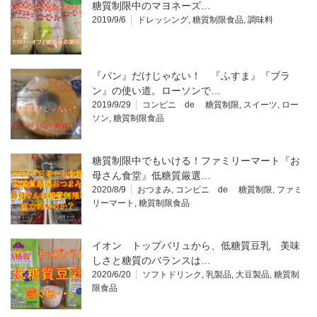
糖質制限中のマヨネーズ…
2019/9/6
ドレッシング
,
糖質制限食品
,
調味料
『パン』だけじゃない！ 『ふすま』『ブラ
ン』の使い道。ローソンで…
2019/9/29
コンビニ de 糖質制限
,
スイーツ
,
ロー
ソン
,
糖質制限食品
糖質制限中でもいける！ファミリーマート『お
母さん食堂』低糖質厳選…
2020/8/9
おつまみ
,
コンビニ de 糖質制限
,
ファミ
リーマート
,
糖質制限食品
イオン トップバリュから、低糖質豆乳 美味
しさと糖質のバランスは…
2020/6/20
ソフトドリンク
,
乳製品
,
大豆製品
,
糖質制
限食品