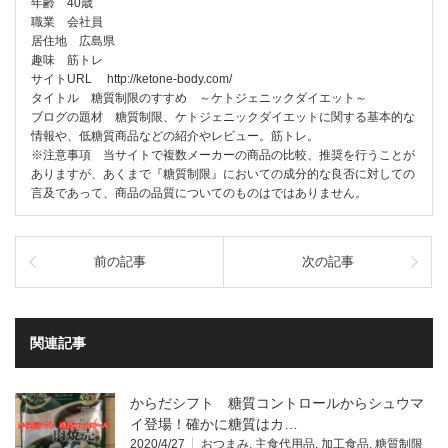
年齢 40歳
職業 会社員
居住地 広島県
趣味 筋トレ
サイトURL http://ketone-body.com/
タイトル 糖質制限のすすめ ～ケトジェニックダイエット～
ブログの題材 糖質制限、ケトジェニックダイエットに関する基本的な
情報や、低糖質商品などの紹介やレビュー。筋トレ。
※注意事項 当サイトで複数メーカーの商品の比較、推奨を行うことが
ありますが、あくまで『糖質制限』においての成分的な良否に対しての
言及であって、商品の品質についてのものはではありません。
前の記事
次の記事
関連記事
からだシフト 糖質コントロールからシュウマ
イ登場！確かに糖質はカ…
2020/4/27
おつまみ
,
主食代用品
,
加工食品
,
糖質制限